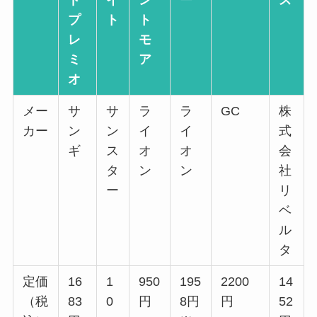
ド
イ
ン
ー
ス
プ
ト
ト
レ
モ
ミ
ア
オ
メー
サ
サ
ラ
ラ
GC
株
カー
ン
ン
イ
イ
式
ギ
ス
オ
オ
会
タ
ン
ン
社
ー
リ
ベ
ル
タ
定価
16
1
950
195
2200
14
（税
83
0
円
8円
円
52