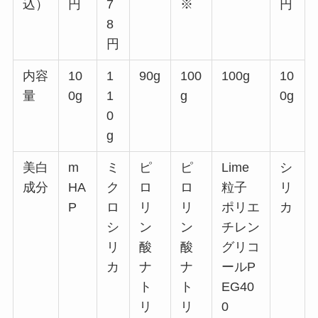
込）
円
7
※
円
8
円
内容
10
1
90g
100
100g
10
量
0g
1
g
0g
0
g
美白
m
ミ
ピ
ピ
Lime
シ
成分
HA
ク
ロ
ロ
粒子
リ
P
ロ
リ
リ
ポリエ
カ
シ
ン
ン
チレン
リ
酸
酸
グリコ
カ
ナ
ナ
ールP
ト
ト
EG40
リ
リ
0