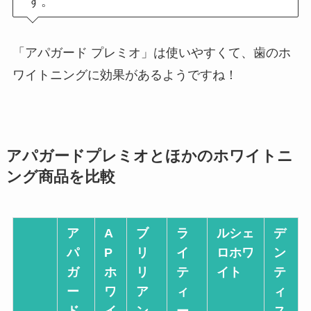
す。
「アパガード プレミオ」は使いやすくて、歯のホ
ワイトニングに効果があるようですね！
アパガードプレミオとほかのホワイトニ
ング商品を比較
ア
A
ブ
ラ
ルシェ
デ
パ
P
リ
イ
ロホワ
ン
ガ
ホ
リ
テ
イト
テ
ー
ワ
ア
ィ
ィ